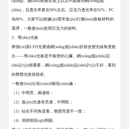
(qiáng)。擴(kuò)散板在裝上以后不能看到網(wǎng)點
(diǎn)，且透光率要在90%左右。亞克力透光率在92%，PC
為88%。大家可以根據(jù)需求進(jìn)行擴(kuò)散板材料的
選擇，一般會(huì)使用亞克力的材料。
3、導(dǎo)光板
將側(cè)面LED光通過網(wǎng)點(diǎn)折射改變光線角度散
出——導(dǎo)光板是平板燈的心臟，網(wǎng)點(diǎn)設
(shè)計(jì)很重要，網(wǎng)點(diǎn)設(shè)計(jì)不好，看到
的整體光效就很差。
一般會(huì)出現(xiàn)4種現(xiàn)象：
（1）中間亮，兩邊暗；
（2）進(jìn)光邊有亮邊，中間暗；
（3）站在不同角度看，整體亮度不一致；
（4）局部暗區(qū)明顯。