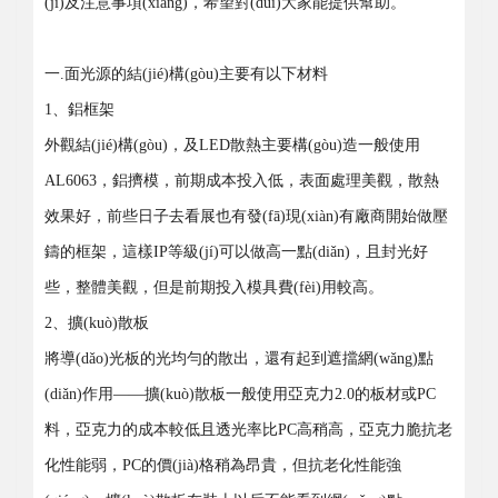
(jì)及注意事項(xiàng)，希望對(duì)大家能提供幫助。
一.面光源的結(jié)構(gòu)主要有以下材料
1、鋁框架
外觀結(jié)構(gòu)，及LED散熱主要構(gòu)造一般使用
AL6063，鋁擠模，前期成本投入低，表面處理美觀，散熱
效果好，前些日子去看展也有發(fā)現(xiàn)有廠商開始做壓
鑄的框架，這樣IP等級(jí)可以做高一點(diǎn)，且封光好
些，整體美觀，但是前期投入模具費(fèi)用較高。
2、擴(kuò)散板
將導(dǎo)光板的光均勻的散出，還有起到遮擋網(wǎng)點
(diǎn)作用——擴(kuò)散板一般使用亞克力2.0的板材或PC
料，亞克力的成本較低且透光率比PC高稍高，亞克力脆抗老
化性能弱，PC的價(jià)格稍為昂貴，但抗老化性能強