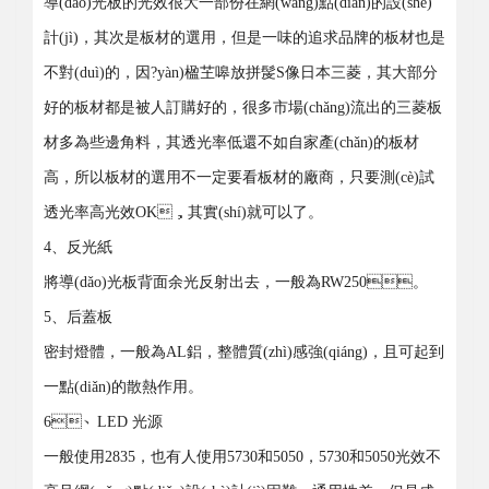
導(dǎo)光板的光效很大一部份在網(wǎng)點(diǎn)的設(shè)
計(jì)，其次是板材的選用，但是一味的追求品牌的板材也是
不對(duì)的，因?yàn)楹芏嗥放拼髲S像日本三菱，其大部分
好的板材都是被人訂購好的，很多市場(chǎng)流出的三菱板
材多為些邊角料，其透光率低還不如自家產(chǎn)的板材
高，所以板材的選用不一定要看板材的廠商，只要測(cè)試
透光率高光效OK，其實(shí)就可以了。
4、反光紙
將導(dǎo)光板背面余光反射出去，一般為RW250。
5、后蓋板
密封燈體，一般為AL鋁，整體質(zhì)感強(qiáng)，且可起到
一點(diǎn)的散熱作用。
6、LED 光源
一般使用2835，也有人使用5730和5050，5730和5050光效不