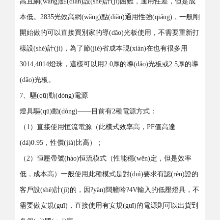
高且網(wǎng)點(diǎn)設(shè)計(jì)困難，通用性差，但是成
本低。2835光效高網(wǎng)點(diǎn)通用性強(qiáng)，一般剛
開始做的可以直接買別家的導(dǎo)光板使用，不需要重新打
樣設(shè)計(jì)，為了節(jié)省成本現(xiàn)在也有很多用
3014,4014燈珠，這樣可以用2.0厚的導(dǎo)光板或2.5厚的導
(dǎo)光板。
7、驅(qū)動(dòng)電源
燈具驅(qū)動(dòng)——目前有2種電源方式：
（1）直接使用恒流電源（此模式效率高，PF值高達
(dá)0.95，性價(jià)比高）；
（2）恒壓帶號(hào)恒流模式（性能穩(wěn)定，但是效率
低，成本高）一般使用此種模式是對(duì)要求有認(rèn)證的
客戶設(shè)計(jì)的，因?yàn)闊艟呤?4V輸入的低壓燈具，不
需要做安規(guī)，直接使用有安規(guī)的電源則可以出貨到