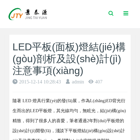
Toggle
Search
LED平板(面板)燈結(jié)構
(gòu)剖析及設(shè)計(jì)
注意事項(xiàng)
2015-12-14 10:28:43
admin
407
隨著 LED 燈具行業(yè)的發(fā)展，作為L(zhǎng)ED背光衍
生而出的LED平板燈，其光線均勻，無眩光，結(jié)構(gòu)
精致，得到了很多人的喜愛，筆者通過2年對(duì)平板燈的
設(shè)計(jì)開發(fā)，淺談下平板燈結(jié)構(gòu)設(shè)計