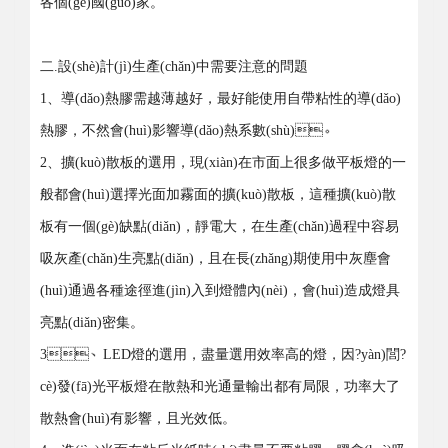
各個(gè)國(guó)家。
二.設(shè)計(jì)生產(chǎn)中需要注意的問題
1、導(dǎo)熱膠需越薄越好，最好能使用自帶粘性的導(dǎo)
熱膠，不然會(huì)影響導(dǎo)熱系數(shù)。
2、擴(kuò)散板的選用，現(xiàn)在市面上很多做平板燈的一
般都會(huì)選擇光面加霧面的擴(kuò)散板，這種擴(kuò)散
板有一個(gè)缺點(diǎn)，靜電大，在生產(chǎn)過程中容易
吸灰產(chǎn)生亮點(diǎn)，且在長(zhǎng)期使用中灰塵會
(huì)通過各種途徑進(jìn)入到燈體內(nèi)，會(huì)造成燈具
亮點(diǎn)密集。
3、LED燈的選用，盡量選用效率高的燈，因?yàn)閭?
cè)發(fā)光平板燈在散熱和光通量輸出都有局限，功率大了
散熱會(huì)有影響，且光效低。