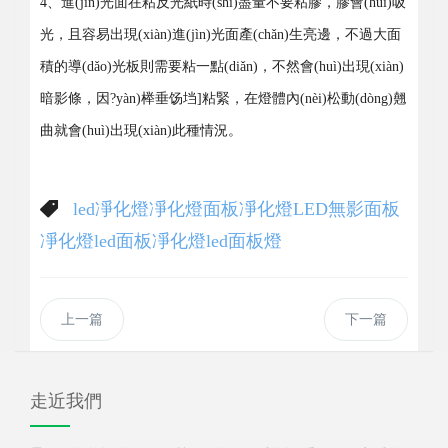
4、進(jìn)光面在粘反光紙時(shí)盡量不要粘膠，膠會(huì)吸
光，且容易出現(xiàn)進(jìn)光面產(chǎn)生亮邊，不過大面
積的導(dǎo)光板則需要粘一點(diǎn)，不然會(huì)出現(xiàn)
暗影條，因?yàn)榉垂饧垱]粘緊，在燈體內(nèi)松動(dòng)翹
曲就會(huì)出現(xiàn)此種情況。
led凈化燈
凈化燈
面板凈化燈
LED無影面板
凈化燈
led面板凈化燈
led面板燈
上一篇
下一篇
走近我們