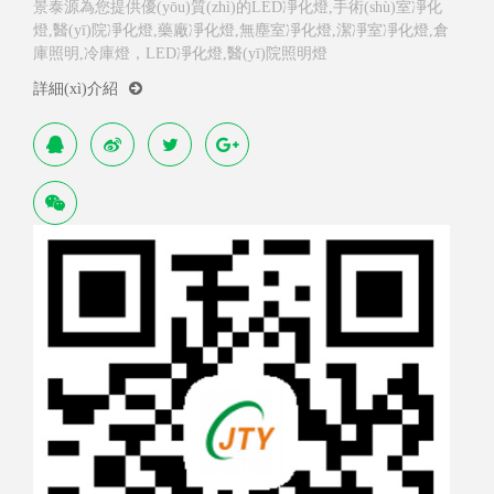
景泰源為您提供優(yōu)質(zhì)的LED凈化燈,手術(shù)室凈化
燈,醫(yī)院凈化燈,藥廠凈化燈,無塵室凈化燈,潔凈室凈化燈,倉
庫照明,冷庫燈，LED凈化燈,醫(yī)院照明燈
詳細(xì)介紹