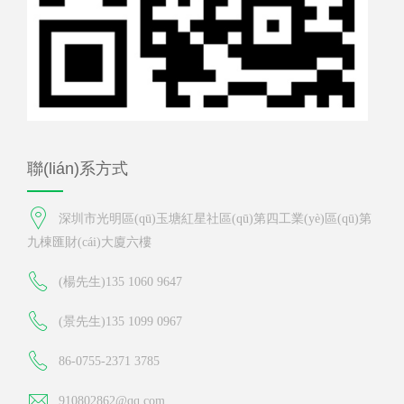
聯(lián)系方式
深圳市光明區(qū)玉塘紅星社區(qū)第四工業(yè)區(qū)第
九棟匯財(cái)大廈六樓
(楊先生)135 1060 9647
(景先生)135 1099 0967
86-0755-2371 3785
910802862@qq.com