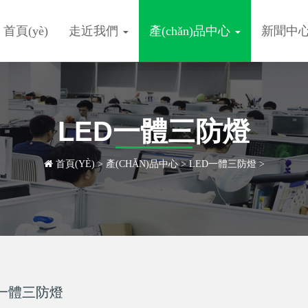
首頁(yè)
走近我們
產(chǎn)品中心
新聞中
LED一體三防燈
首頁(YÈ)
>
產(CHǍN)品中心
>
LED一體三防燈
>
D一體三防燈