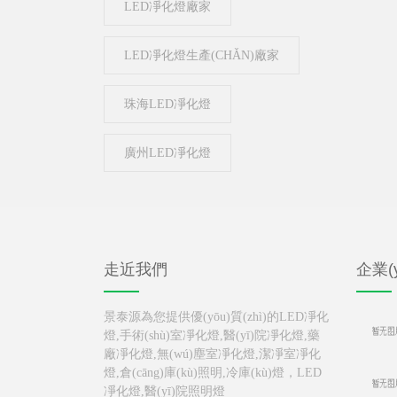
LED凈化燈廠家
LED凈化燈生產(CHǍN)廠家
珠海LED凈化燈
廣州LED凈化燈
走近我們
企業(y
景泰源為您提供優(yōu)質(zhì)的LED凈化
燈,手術(shù)室凈化燈,醫(yī)院凈化燈,藥
廠凈化燈,無(wú)塵室凈化燈,潔凈室凈化
燈,倉(cāng)庫(kù)照明,冷庫(kù)燈，LED
凈化燈,醫(yī)院照明燈