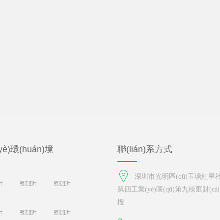
è)環(huán)境
聯(lián)系方式
深圳市光明區(qū)玉塘紅星社區
第四工業(yè)區(qū)第九棟匯財(cá
樓