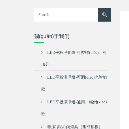
關(guān)于我們
LED平板凈化燈-可控標(biāo)、可
加分
LED平板潔凈燈-可調(diào)光智能
款
LED平板潔凈燈-通用、暢銷(xiāo)
款
非潔凈區(qū)燈具（集成扣板）