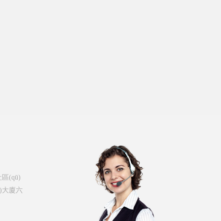
(qū)
i)大廈六