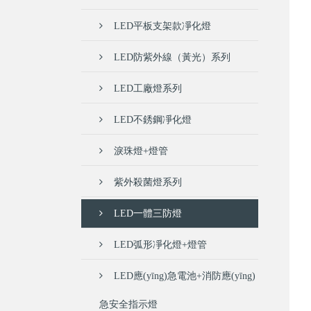
LED平板支架款凈化燈
LED防紫外線（黃光）系列
LED工廠燈系列
LED不銹鋼凈化燈
淚珠燈+燈管
紫外殺菌燈系列
LED一體三防燈
LED弧形凈化燈+燈管
LED應(yīng)急電池+消防應(yīng)
急安全指示燈