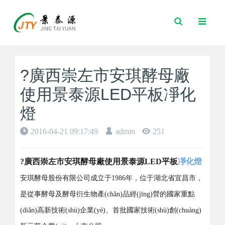
Toggle
Search
?廣西崇左市安琪酵母廠
使用景泰源LED平板凈化
燈
2016-04-21 09:17:49
admin
251
?廣西崇左市安琪酵母廠使用景泰源LED平板
凈化燈
安琪酵母股份有限公司成立于1986年，位于湖北省宜昌市，
是從事酵母及酵母衍生物產(chǎn)品經(jīng)營的國家重點
(diǎn)高新技術(shù)企業(yè)、首批國家技術(shù)創(chuàng)