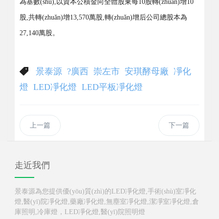
為基數(shù),以資本公積金向全體股東每10股轉(zhuǎn)增10
股,共轉(zhuǎn)增13,570萬股,轉(zhuǎn)增后公司總股本為
27,140萬股。
景泰源
?廣西
崇左市
安琪酵母廠
凈化
燈
LED凈化燈
LED平板凈化燈
上一篇
下一篇
走近我們
景泰源為您提供優(yōu)質(zhì)的LED凈化燈,手術(shù)室凈化
燈,醫(yī)院凈化燈,藥廠凈化燈,無塵室凈化燈,潔凈室凈化燈,倉
庫照明,冷庫燈，LED凈化燈,醫(yī)院照明燈