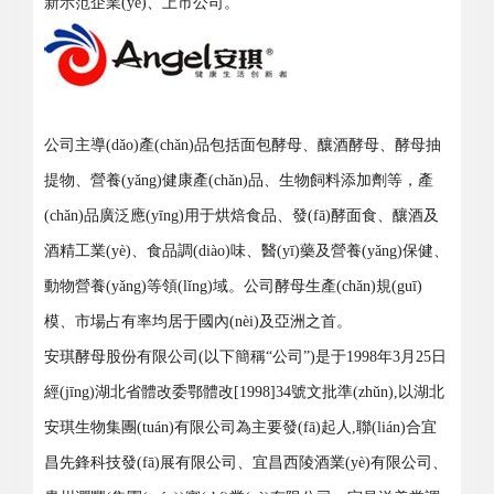
新示范企業(yè)、上市公司。
公司主導(dǎo)產(chǎn)品包括面包酵母、釀酒酵母、酵母抽
提物、營養(yǎng)健康產(chǎn)品、生物飼料添加劑等，產
(chǎn)品廣泛應(yīng)用于烘焙食品、發(fā)酵面食、釀酒及
酒精工業(yè)、食品調(diào)味、醫(yī)藥及營養(yǎng)保健、
動物營養(yǎng)等領(lǐng)域。公司酵母生產(chǎn)規(guī)
模、市場占有率均居于國內(nèi)及亞洲之首。
安琪酵母股份有限公司(以下簡稱“公司”)是于1998年3月25日
經(jīng)湖北省體改委鄂體改[1998]34號文批準(zhǔn),以湖北
安琪生物集團(tuán)有限公司為主要發(fā)起人,聯(lián)合宜
昌先鋒科技發(fā)展有限公司、宜昌西陵酒業(yè)有限公司、